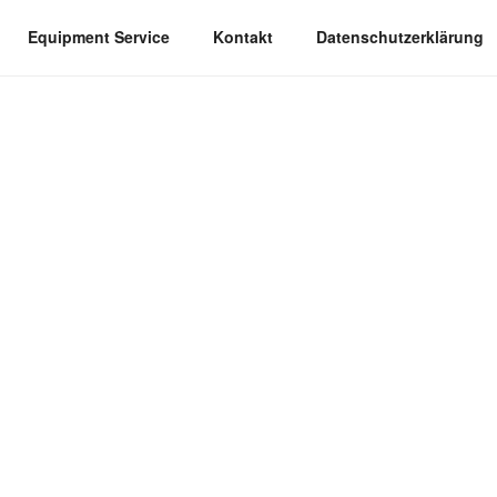
Equipment Service
Kontakt
Datenschutzerklärung
JULI 2026
uli 2026
 Kunden, unsere aktuellen
n 15:00 – 18:00 Uhr